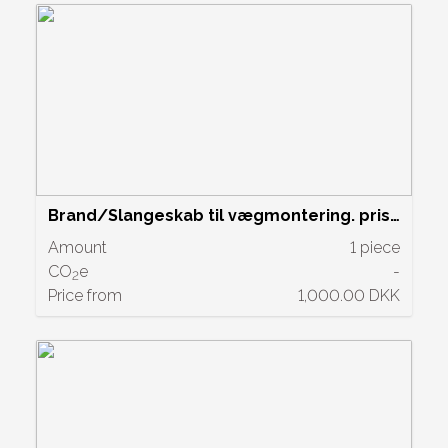
Brand/Slangeskab til vægmontering. pris
pr/stk.
Amount
1 piece
CO
e
-
2
Price from
1,000.00 DKK