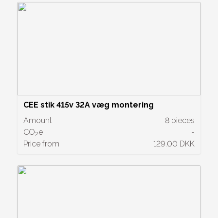
CEE stik 415v 32A væg montering
Amount
8 pieces
CO
e
-
2
Price from
129.00 DKK