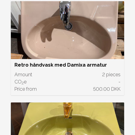
Retro håndvask med Damixa armatur
Amount
2 pieces
CO
e
-
2
Price from
500.00 DKK