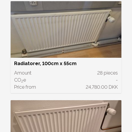
Radiatorer, 100cm x 55cm
Amount
28 pieces
CO
e
-
2
Price from
24,780.00 DKK