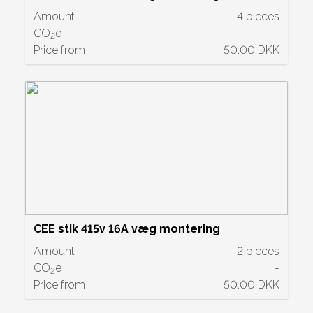
Amount
4 pieces
CO
e
-
2
Price from
50.00 DKK
CEE stik 415v 16A væg montering
Amount
2 pieces
CO
e
-
2
Price from
50.00 DKK