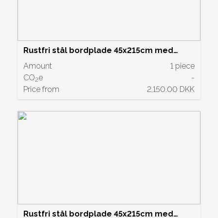
Rustfri stål bordplade 45x215cm med
håndvask og blandingsbatteri. Pris kr. 2150
Amount
1 piece
CO
e
-
2
Price from
2,150.00 DKK
Rustfri stål bordplade 45x215cm med