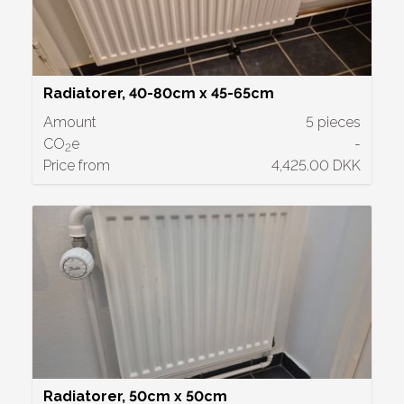
Radiatorer, 40-80cm x 45-65cm
Amount
5 pieces
CO
e
-
2
Price from
4,425.00 DKK
Radiatorer, 50cm x 50cm