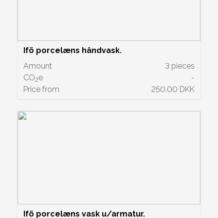
Ifö porcelæns håndvask.
Amount
3 pieces
CO
e
-
2
Price from
250.00 DKK
Ifö porcelæns vask u/armatur.