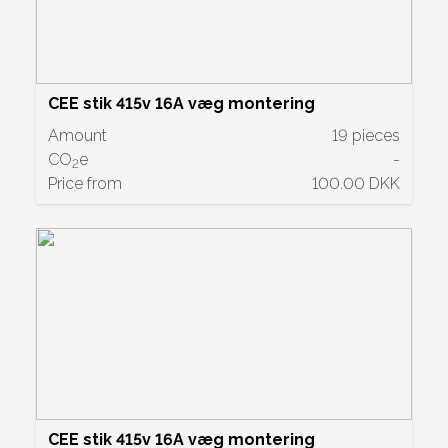
CEE stik 415v 16A væg montering
Amount
19 pieces
CO
e
-
2
Price from
100.00 DKK
CEE stik 415v 16A væg montering