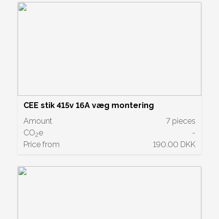
CEE stik 415v 16A væg montering
Amount
7 pieces
CO
e
-
2
Price from
190.00 DKK