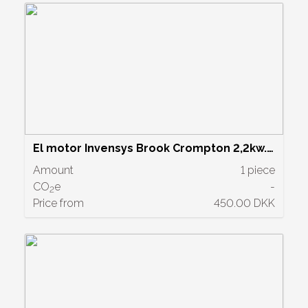
El motor Invensys Brook Crompton 2,2kw.
pris pr stk.
Amount
1 piece
CO
e
-
2
Price from
450.00 DKK