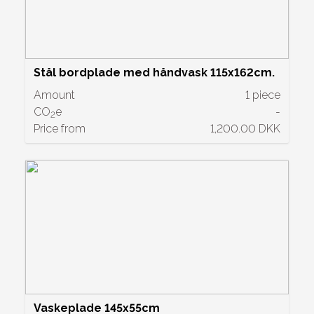
Stål bordplade med håndvask 115x162cm.
Amount
1 piece
CO
e
-
2
Price from
1,200.00 DKK
Vaskeplade 145x55cm