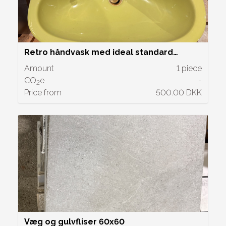
Retro håndvask med ideal standard
armatur
Amount
1 piece
CO
e
-
2
Price from
500.00 DKK
Væg og gulvfliser 60x60