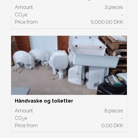
Amount
3 pieces
CO
e
-
2
Price from
5,000.00 DKK
Håndvaske og toiletter
Amount
8 pieces
CO
e
-
2
Price from
0.00 DKK