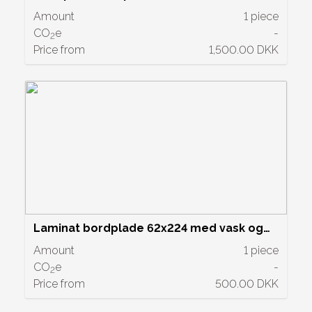
og blandingsbatteri - Grå. Pris kr. 1500,-
Amount
1 piece
CO
e
-
2
Price from
1,500.00 DKK
Laminat bordplade 62x224 med vask og
blandings batteri. Pris kr. 600,-
Amount
1 piece
CO
e
-
2
Price from
500.00 DKK