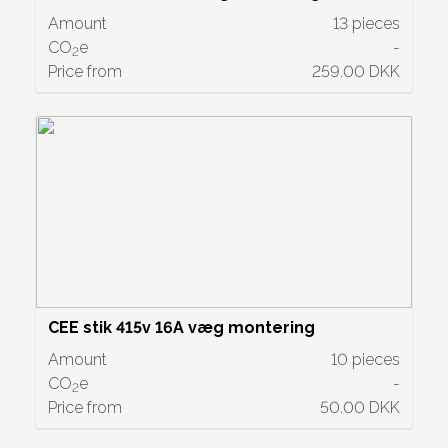
Amount
13 pieces
CO
e
-
2
Price from
259.00 DKK
CEE stik 415v 16A væg montering
Amount
10 pieces
CO
e
-
2
Price from
50.00 DKK