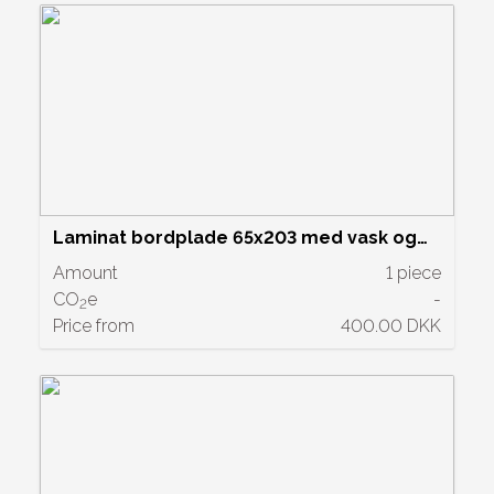
Laminat bordplade 65x203 med vask og
blandings batteri. Pris kr. 400,-
Amount
1 piece
CO
e
-
2
Price from
400.00 DKK