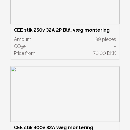
CEE stik 250v 32A 2P Blå, væg montering
Amount
39 pieces
CO
e
-
2
Price from
70.00 DKK
CEE stik 400v 32A væg montering