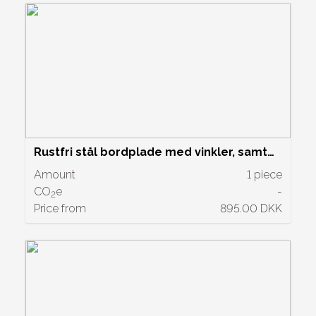
Rustfri stål bordplade med vinkler, samt
vask 65x210cm Pris kr. 895,-
Amount
1 piece
CO
e
-
2
Price from
895.00 DKK