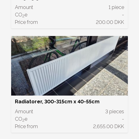
Amount
1 piece
CO
e
-
2
Price from
200.00 DKK
Radiatorer, 300-315cm x 40-55cm
Amount
3 pieces
CO
e
-
2
Price from
2,655.00 DKK