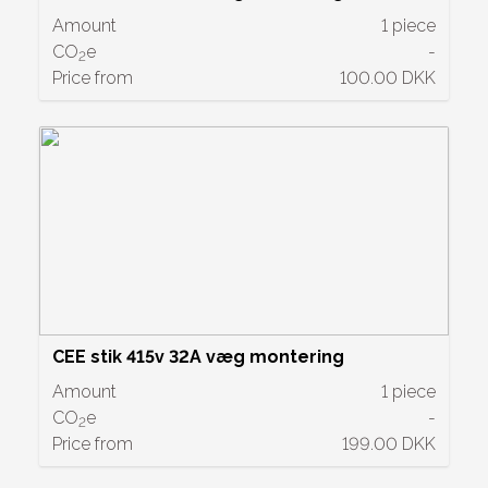
Amount
1 piece
CO
e
-
2
Price from
100.00 DKK
CEE stik 415v 32A væg montering
Amount
1 piece
CO
e
-
2
Price from
199.00 DKK