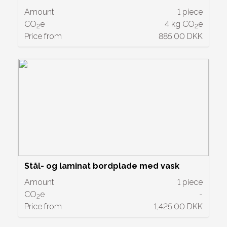
Amount
1 piece
CO
e
4 kg CO
e
2
2
Price from
885.00 DKK
Stål- og laminat bordplade med vask
Amount
1 piece
CO
e
-
2
Price from
1,425.00 DKK