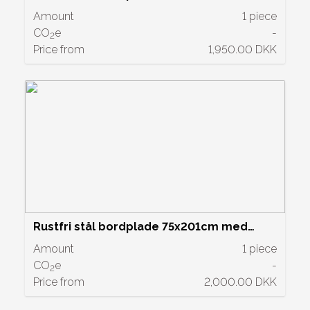
vask. Pris kr. 1950,-
Amount
1 piece
CO
e
-
2
Price from
1,950.00 DKK
Rustfri stål bordplade 75x201cm med
dobbelt håndvask og blandingsbatteri
Amount
1 piece
CO
e
-
2
Price from
2,000.00 DKK