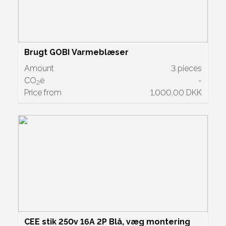
Brugt GOBI Varmeblæser
Amount
3 pieces
CO
e
-
2
Price from
1,000.00 DKK
CEE stik 250v 16A 2P Blå, væg montering