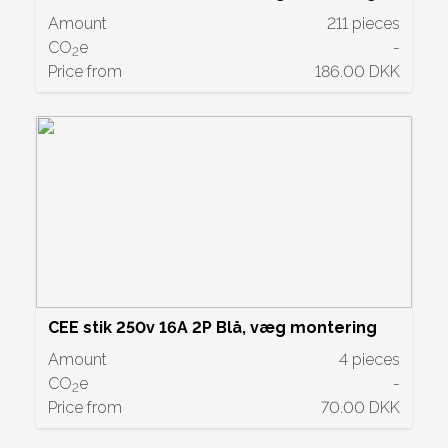
Amount
211 pieces
CO
e
-
2
Price from
186.00 DKK
CEE stik 250v 16A 2P Blå, væg montering
Amount
4 pieces
CO
e
-
2
Price from
70.00 DKK