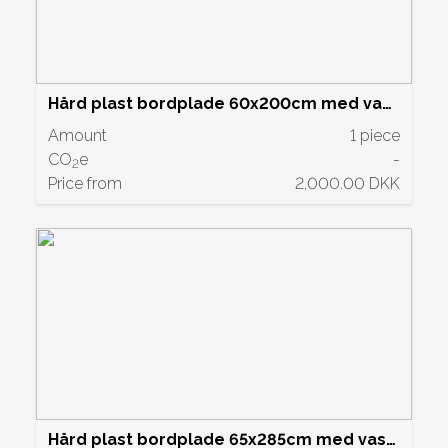
Hård plast bordplade 60x200cm med vask
og blandingsbatteri - Grå. Pris kr. 2000,-
Amount
1 piece
CO
e
-
2
Price from
2,000.00 DKK
Hård plast bordplade 65x285cm med vask