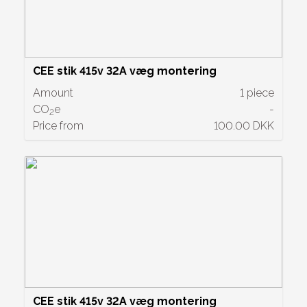
CEE stik 415v 32A væg montering
Amount
1 piece
CO
e
-
2
Price from
100.00 DKK
CEE stik 415v 32A væg montering