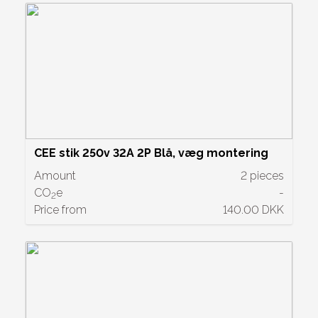
CEE stik 250v 32A 2P Blå, væg montering
Amount
2 pieces
CO
e
-
2
Price from
140.00 DKK